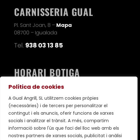
CARNISSERIA GUAL
Pl. Sant Joan, 8 –
Mapa
08700 – Igualada
Tel.
938 03 13 85
HORARI BOTIGA
Dl a Dv de 8 a 14 i 17-20h
Política de cookies
Ds de 8 a 15h / Dg ta
ncat
A Gual Angrill, SL utilitzem cookies pròpies
(necessàries) i de tercers per personalitzar el
contingut i els anuncis, oferir funcions de xarxes
socials i analitzar el trànsit. A més, compartim
informació sobre l'ús que faci del lloc web amb els
nostres partners de xarxes socials, publicitat i anàlisi