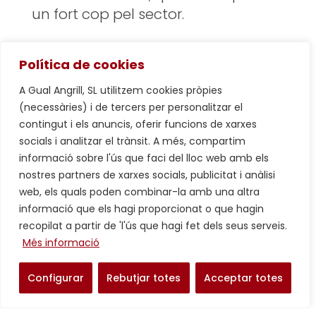
un fort cop pel sector.
Això en ha motivat per promoure
Política de cookies
nous productes i serveis com els
elaborats i plats preparats a base
A Gual Angrill, SL utilitzem cookies pròpies
de carn i més recentment la
(necessàries) i de tercers per personalitzar el
contingut i els anuncis, oferir funcions de xarxes
distribució i venda online. Nous
socials i analitzar el trànsit. A més, compartim
temps, nous hàbits .
informació sobre l'ús que faci del lloc web amb els
nostres partners de xarxes socials, publicitat i anàlisi
web, els quals poden combinar-la amb una altra
informació que els hagi proporcionat o que hagin
recopilat a partir de 'l'ús que hagi fet dels seus serveis.
Més informació
Configurar
Rebutjar totes
Acceptar totes