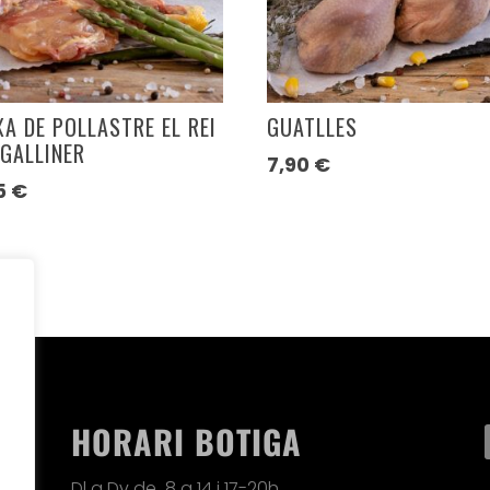
XA DE POLLASTRE EL REI
GUATLLES
 GALLINER
7,90
€
5
€
HORARI BOTIGA
Dl a Dv de 8 a 14 i 17-20h