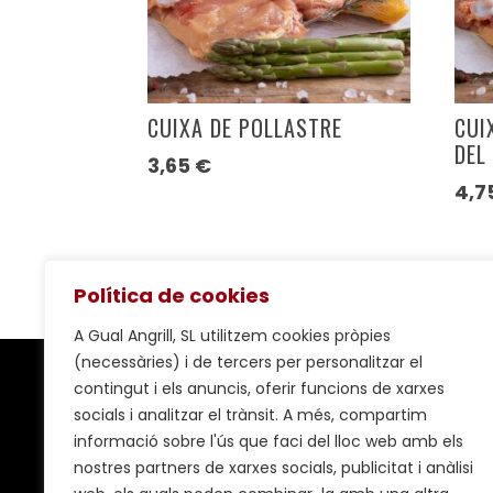
CUIXA DE POLLASTRE
CUI
DEL
3,65
€
4,7
Política de cookies
A Gual Angrill, SL utilitzem cookies pròpies
(necessàries) i de tercers per personalitzar el
contingut i els anuncis, oferir funcions de xarxes
socials i analitzar el trànsit. A més, compartim
CARNISSERIA GUAL
informació sobre l'ús que faci del lloc web amb els
nostres partners de xarxes socials, publicitat i anàlisi
Pl. Sant Joan, 8 –
Mapa