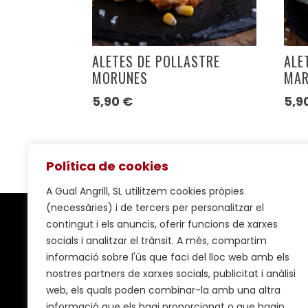
ALETES DE POLLASTRE
ALE
MORUNES
MAR
5,90
€
5,9
Política de cookies
A Gual Angrill, SL utilitzem cookies pròpies
(necessàries) i de tercers per personalitzar el
contingut i els anuncis, oferir funcions de xarxes
socials i analitzar el trànsit. A més, compartim
CARNISSERIA GUAL
informació sobre l'ús que faci del lloc web amb els
nostres partners de xarxes socials, publicitat i anàlisi
Pl. Sant Joan, 8 –
Mapa
web, els quals poden combinar-la amb una altra
08700 – Igualada
informació que els hagi proporcionat o que hagin