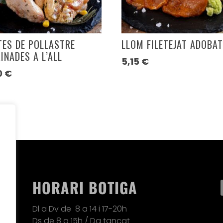
TES DE POLLASTRE
LLOM FILETEJAT ADOBA
INADES A L’ALL
5,15
€
0
€
HORARI BOTIGA
Dl a Dv de 8 a 14 i 17-20h
Ds de 8 a 15h / Dg ta
ncat