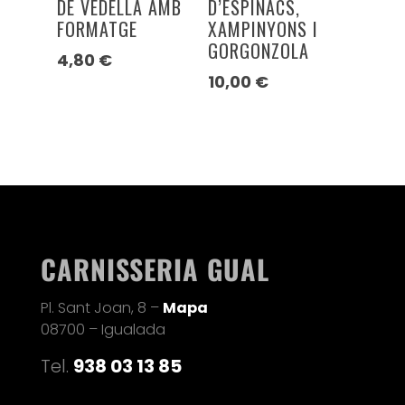
DE VEDELLA AMB
D’ESPINACS,
FORMATGE
XAMPINYONS I
GORGONZOLA
4,80
€
10,00
€
CARNISSERIA GUAL
Pl. Sant Joan, 8 –
Mapa
08700 – Igualada
Tel.
938 03 13 85