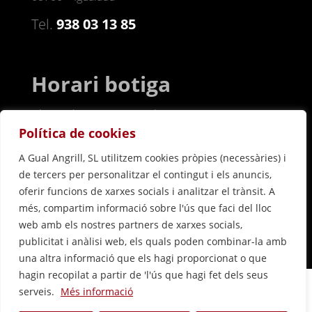
Tel.
938 03 13 85
Horari botiga
Dl a Dv de 8 a 14 i 17-20h
Ds de 8 a 15h / Dg ta
ncat
Política de cookies
A Gual Angrill, SL utilitzem cookies pròpies (necessàries) i
de tercers per personalitzar el contingut i els anuncis,
oferir funcions de xarxes socials i analitzar el trànsit. A
més, compartim informació sobre l'ús que faci del lloc
web amb els nostres partners de xarxes socials,
publicitat i anàlisi web, els quals poden combinar-la amb
una altra informació que els hagi proporcionat o que
hagin recopilat a partir de 'l'ús que hagi fet dels seus
|
|
Condicions generals de contractació
Avís legal
serveis.
Més informació
|
|
Política de privacitat
Política de cookies
Fet a