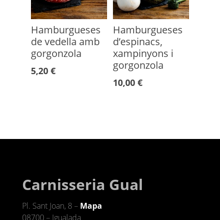
Hamburgueses
Hamburgueses
de vedella amb
d’espinacs,
gorgonzola
xampinyons i
gorgonzola
5,20
€
10,00
€
Carnisseria Gual
Pl. Sant Joan, 8 –
Mapa
08700 – Igualada