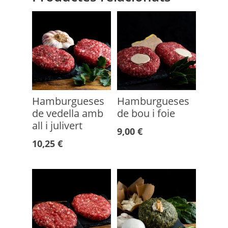
roquefort
Hamburgueses
Hamburgueses
de vedella amb
de bou i foie
all i julivert
9,00
€
10,25
€