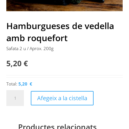
Hamburgueses de vedella
amb roquefort
Safata 2 u / Aprox. 200g
5,20
€
Total:
5,20 €
quantitat
Afegeix a la cistella
de
Hamburgueses
de
vedella
Productes relacionats
amb