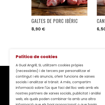
GALTES DE PORC IBÈRIC
CAN
8,90
€
6,5
Política de cookies
A Gual Angrill, SL utilitzem cookies pròpies
(necessàries) i de tercers per personalitzar el
contingut i els anuncis, oferir funcions de xarxes
socials i analitzar el trànsit. A més, compartim
CARNISSERIA GUAL
informació sobre l'ús que faci del lloc web amb els
nostres partners de xarxes socials, publicitat i anàlisi
Pl. Sant Joan, 8 –
Mapa
web, els quals poden combinar-la amb una altra
08700 – Igualada
informació que els hagi proporcionat o que hagin