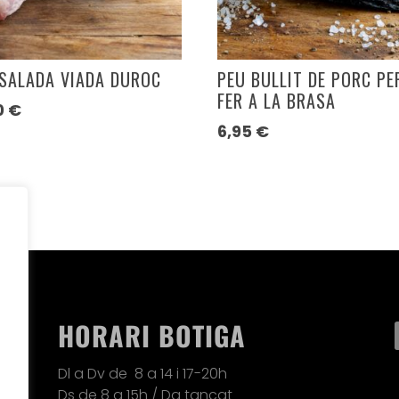
SALADA VIADA DUROC
PEU BULLIT DE PORC PE
FER A LA BRASA
0
€
6,95
€
HORARI BOTIGA
Dl a Dv de 8 a 14 i 17-20h
Ds de 8 a 15h / Dg ta
ncat