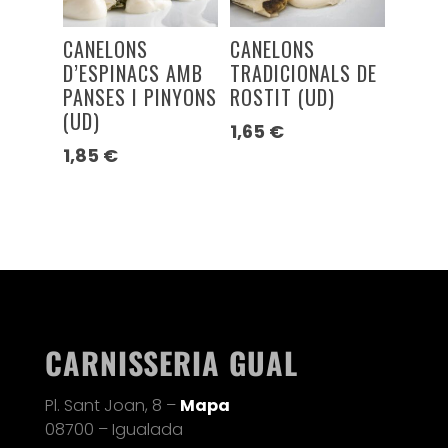
CANELONS
CANELONS
D’ESPINACS AMB
TRADICIONALS DE
PANSES I PINYONS
ROSTIT (UD)
(UD)
1,65
€
1,85
€
CARNISSERIA GUAL
Pl. Sant Joan, 8 –
Mapa
08700 – Igualada