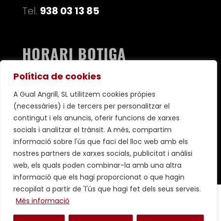
Tel.
938 03 13 85
HORARI BOTIGA
Dl a Dv de 8 a 14 i 17-20h
Política de cookies
Ds de 8 a 15h / Dg ta
ncat
A Gual Angrill, SL utilitzem cookies pròpies
(necessàries) i de tercers per personalitzar el
contingut i els anuncis, oferir funcions de xarxes
socials i analitzar el trànsit. A més, compartim
informació sobre l'ús que faci del lloc web amb els
nostres partners de xarxes socials, publicitat i anàlisi
web, els quals poden combinar-la amb una altra
informació que els hagi proporcionat o que hagin
recopilat a partir de 'l'ús que hagi fet dels seus serveis.
|
Condicions generals de contractació
Avís legal
Més informació
|
|
|
Política de privacitat
Política de cookies
Fet