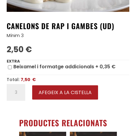
CANELONS DE RAP I GAMBES (UD)
Mínim 3
2,50
€
EXTRA
Beixamel i formatge addicionals +
0,35
€
Total:
7,50 €
quantitat
de
Canelons
AFEGEIX A LA CISTELLA
de
rap
i
gambes
(Ud)
PRODUCTES RELACIONATS